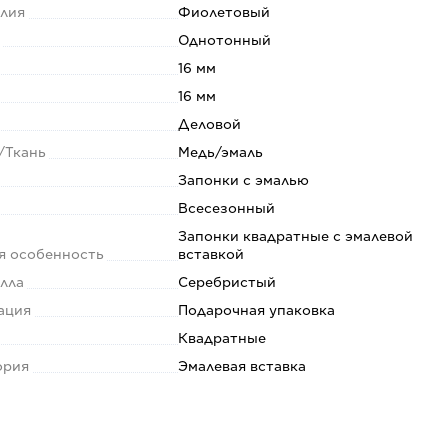
елия
Фиолетовый
т
Однотонный
16 мм
16 мм
Деловой
/Ткань
Медь/эмаль
Запонки с эмалью
Всесезонный
Запонки квадратные с эмалевой
я особенность
вставкой
алла
Серебристый
ация
Подарочная упаковка
Квадратные
ория
Эмалевая вставка