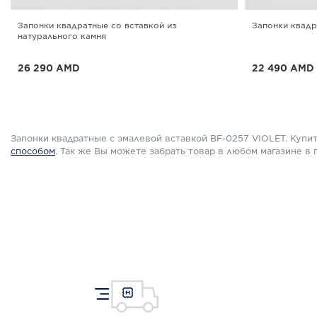
Запонки квадратные со вставкой из
Запонки квадр
натурального камня
26 290 AMD
22 490 AMD
До -25% при покупке от 3-х
До -25% при п
ПОДРОБНЕЕ
ПОДРОБНЕ
Запонки квадратные с эмалевой вставкой BF-0257 VIOLET. Куп
способом
.
Так же Вы можете забрать товар в любом магазине в