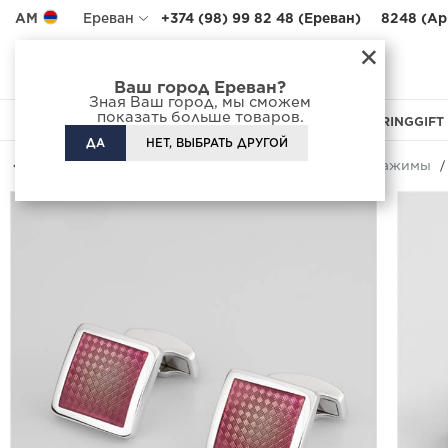
AM
Ереван
+374 (98) 99 82 48 (Ереван)
8248 (Ар
×
Адреса салонов
Доставка
Ваш город Ереван?
Зная Ваш город, мы сможем
показать больше товаров.
APPAREL
FOOTWEAR
BAGS
ACCESSORIES
CUSTOM TAILORING
GIFT
ДА
НЕТ, ВЫБРАТЬ ДРУГОЙ
Назад
Каталог
Аксессуары
Запонки и зажимы