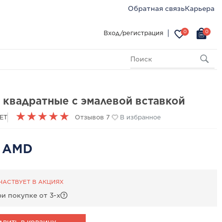
Обратная связь
Карьера
0
0
Вход/регистрация
 квадратные с эмалевой вставкой
★
★
★
★
★
LET
Отзывов 7
В избранное
0 AMD
ЧАСТВУЕТ В АКЦИЯХ
и покупке от 3-х