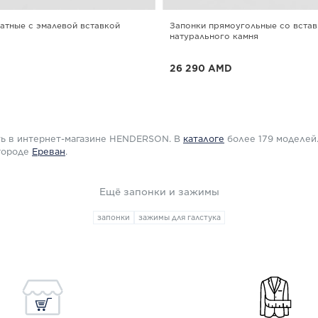
атные с эмалевой вставкой
Запонки прямоугольные со встав
натурального камня
26 290 AMD
окупке от 3-х
До -25% при покупке от 3-х
Е
ПОДРОБНЕЕ
ить в интернет-магазине HENDERSON. В
каталоге
более 179 моделей
 городе
Ереван
.
Ещё запонки и зажимы
запонки
зажимы для галстука