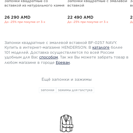
Запонки квадратные со
Запонки квадратные с эмалевой
З
вставкой из натурального камня
вставкой
в
26 290 AMD
22 490 AMD
2
До -25% при покупке от 3-х
До -25% при покупке от 3-х
Д
Запонки квадратные с эмалевой вставкой BF-0257 NAVY.
Купить в интернет-магазине HENDERSON. В
каталоге
более
101 моделей. Доставка осуществляется по всей России
удобным для Вас
способом
.
Так же Вы можете забрать товар в
любом магазине в городе
Ереван
.
Ещё запонки и зажимы
запонки
зажимы для галстука