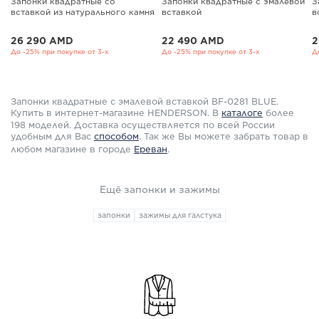
Запонки квадратные со
Запонки квадратные с эмалевой
З
вставкой из натурального камня
вставкой
в
26 290 AMD
22 490 AMD
2
До -25% при покупке от 3-х
До -25% при покупке от 3-х
Д
Запонки квадратные с эмалевой вставкой BF-0281 BLUE.
Купить в интернет-магазине HENDERSON. В
каталоге
более
198 моделей. Доставка осуществляется по всей России
удобным для Вас
способом
.
Так же Вы можете забрать товар в
любом магазине в городе
Ереван
.
Ещё запонки и зажимы
запонки
зажимы для галстука