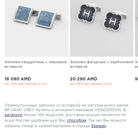
Запонки фигурные с карбоновой
Запонки квадратные с эмалевой
З
вставкой
вставкой
в
20 290 AMD
18 090 AMD
9
До -25% при покупке от 3-х
До -25% при покупке от 3-х
Прямоугольные запонки со вставкой из натурального камня
BF-0600 GREY. Купить в интернет-магазине HENDERSON. В
каталоге
более 140 моделей. Доставка осуществляется по
всей России удобным для Вас
способом
.
Так же Вы можете
забрать товар в любом магазине в городе
Ереван
.