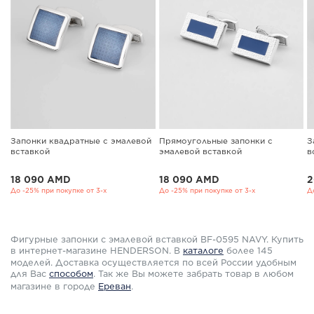
Запонки квадратные с эмалевой
Прямоугольные запонки с
З
вставкой
эмалевой вставкой
в
18 090 AMD
18 090 AMD
2
До -25% при покупке от 3-х
До -25% при покупке от 3-х
Д
Фигурные запонки с эмалевой вставкой BF-0595 NAVY. Купить
в интернет-магазине HENDERSON. В
каталоге
более 145
моделей. Доставка осуществляется по всей России удобным
для Вас
способом
.
Так же Вы можете забрать товар в любом
магазине в городе
Ереван
.