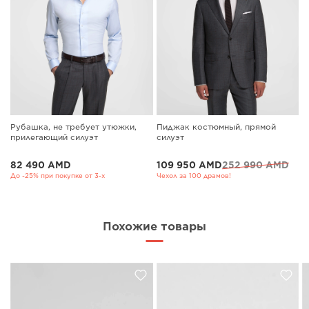
Рубашка, не требует утюжки,
Пиджак костюмный, прямой
прилегающий силуэт
силуэт
82 490 AMD
109 950 AMD
252 990 AMD
До -25% при покупке от 3-х
Чехол за 100 драмов!
Похожие товары