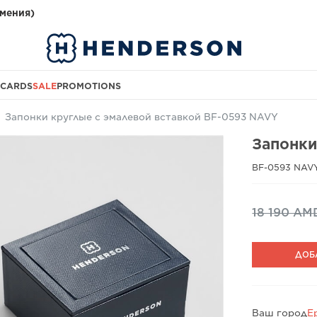
мения)
 CARDS
SALE
PROMOTIONS
Запонки круглые с эмалевой вставкой BF-0593 NAVY
Запонки
BF-0593 NAV
18 190 AM
ДОБ
Ваш город
Е