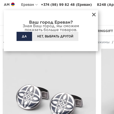
AM
Ереван
+374 (98) 99 82 48 (Ереван)
8248 (Ар
×
Адреса салонов
Доставка
Ваш город Ереван?
Зная Ваш город, мы сможем
показать больше товаров.
APPAREL
FOOTWEAR
BAGS
ACCESSORIES
CUSTOM TAILORING
GIFT
ДА
НЕТ, ВЫБРАТЬ ДРУГОЙ
Назад
Каталог
Аксессуары
Запонки и зажимы