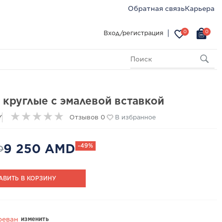
Обратная связь
Карьера
0
0
Вход/регистрация
 круглые с эмалевой вставкой
★
★
★
★
★
Y
Отзывов 0
В избранное
9 250 AMD
-49%
D
АВИТЬ В КОРЗИНУ
изменить
реван