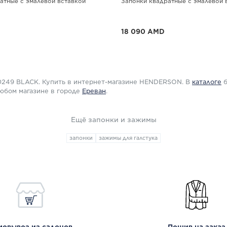
атные с эмалевой вставкой
Запонки квадратные с эмалевой 
18 090 AMD
окупке от 3-х
До -25% при покупке от 3-х
Е
ПОДРОБНЕЕ
-0249 BLACK. Купить в интернет-магазине HENDERSON. В
каталоге
б
любом магазине в городе
Ереван
.
Ещё запонки и зажимы
запонки
зажимы для галстука