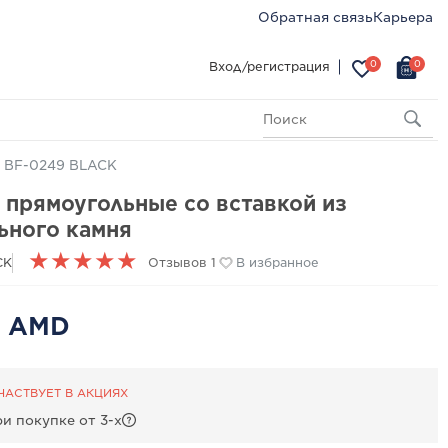
Обратная связь
Карьера
0
0
Вход/регистрация
я BF-0249 BLACK
 прямоугольные со вставкой из
ьного камня
★
★
★
★
★
CK
Отзывов 1
В избранное
0 AMD
ЧАСТВУЕТ В АКЦИЯХ
и покупке от 3-х