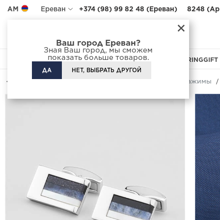
AM
Ереван
+374 (98) 99 82 48 (Ереван)
8248 (Ар
×
Адреса салонов
Доставка
Ваш город Ереван?
Зная Ваш город, мы сможем
показать больше товаров.
APPAREL
FOOTWEAR
BAGS
ACCESSORIES
CUSTOM TAILORING
GIFT
ДА
НЕТ, ВЫБРАТЬ ДРУГОЙ
Назад
Каталог
Аксессуары
Запонки и зажимы