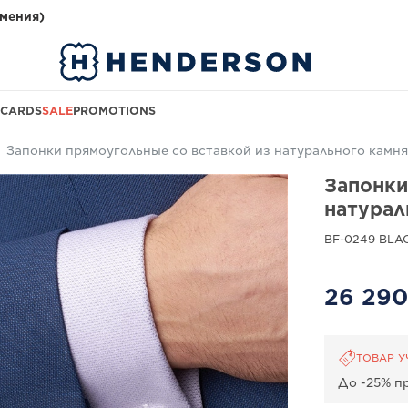
мения)
 CARDS
SALE
PROMOTIONS
Запонки прямоугольные со вставкой из натурального камн
Запонки
натурал
BF-0249 BLA
26 29
ТОВАР У
До -25% пр