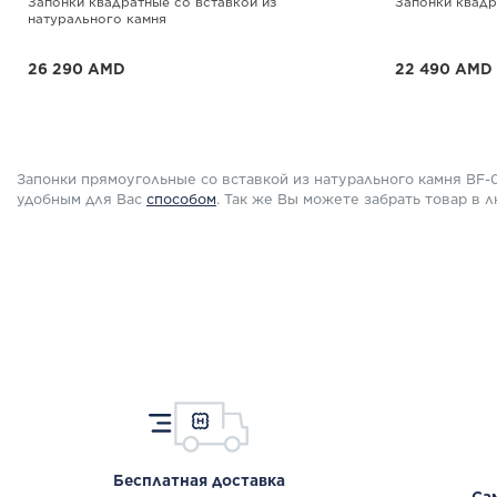
Запонки квадратные со вставкой из
Запонки квадр
натурального камня
26 290 AMD
22 490 AMD
До -25% при покупке от 3-х
До -25% при п
ПОДРОБНЕЕ
ПОДРОБНЕ
Запонки прямоугольные со вставкой из натурального камня BF
удобным для Вас
способом
.
Так же Вы можете забрать товар в 
Бесплатная доставка