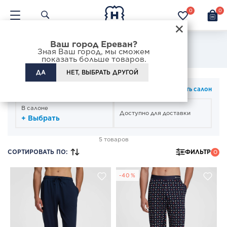
0
0
×
Ваш город Ереван?
Мужские брюки пижамные
Зная Ваш город, мы сможем
показать больше товаров.
ДА
НЕТ, ВЫБРАТЬ ДРУГОЙ
СПОСОБ ПОЛУЧЕНИЯ
Изменить салон
В салоне
Доступно для доставки
+ Выбрать
5 товаров
СОРТИРОВАТЬ ПО
:
ФИЛЬТР
0
-40%