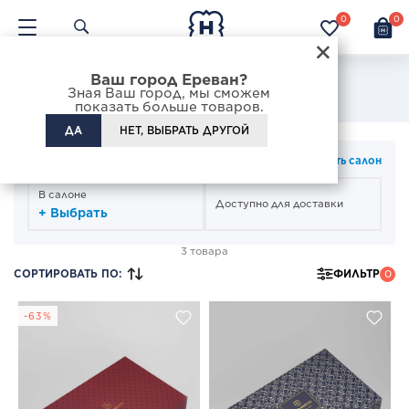
0
0
×
Ваш город Ереван?
Большая подарочная упаковка
Зная Ваш город, мы сможем
показать больше товаров.
ДА
НЕТ, ВЫБРАТЬ ДРУГОЙ
СПОСОБ ПОЛУЧЕНИЯ
Изменить салон
В салоне
Доступно для доставки
+ Выбрать
3 товара
СОРТИРОВАТЬ ПО
:
ФИЛЬТР
0
-63%